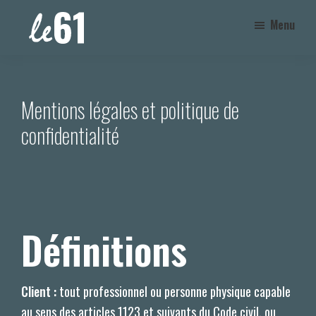
Passer
Menu
au
contenu
Le
|
principal
61
un
lieu
Mentions légales et politique de
de
confidentialité
créatifs
d'artistes
et
d'artisans
Définitions
Client :
tout professionnel ou personne physique capable
au sens des articles 1123 et suivants du Code civil, ou